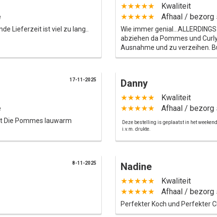
★★★★★
Kwaliteit
e
★★★★★
Afhaal / bezorg 
 Lieferzeit ist viel zu lang..
Wie immer genial...ALLERDINGS 
abziehen da Pommes und Curlys 
Ausnahme und zu verzeihen. Bur
17-11-2025
Danny
★★★★★
Kwaliteit
e
★★★★★
Afhaal / bezorg 
kalt Die Pommes lauwarm
Deze bestelling is geplaatst in het weeken
i.v.m. drukte.
8-11-2025
Nadine
★★★★★
Kwaliteit
★★★★★
Afhaal / bezorg 
Perfekter Koch und Perfekter 