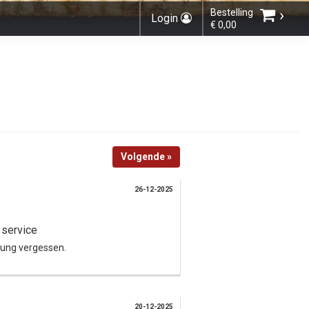
›
Bestelling
Login
€ 0,00
Kies bestelmethode
Volgende »
U heeft nog geen producten in uw
winkelmandje.
26-12-2025
 service
llung vergessen.
Totaal:
€ 0,00
20-12-2025