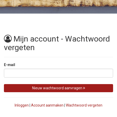
Menu
Bestellen
Bestellen
Allergene & Zusatzstoffe
Mijn account - Wachtwoord
vergeten
Contact
Login
E-mail
Nieuw wachtwoord aanvragen
Inloggen
|
Account aanmaken
|
Wachtwoord vergeten